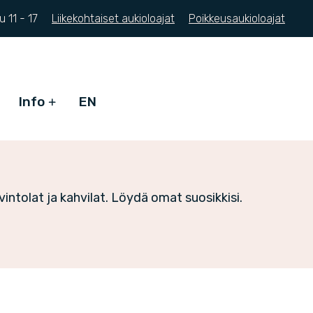
Su
11 - 17
Liikekohtaiset aukioloajat
Poikkeusaukioloajat
Info
EN
ntolat ja kahvilat. Löydä omat suosikkisi.