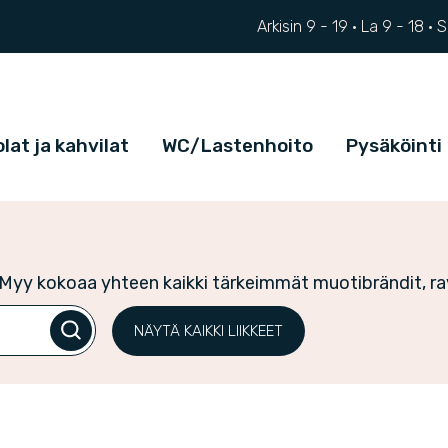
Arkisin 9 - 19 ·
La
9 - 18
·
lat ja kahvilat
WC/Lastenhoito
Pysäköinti
yy kokoaa yhteen kaikki tärkeimmät muotibrändit, ravi
NÄYTÄ KAIKKI LIIKKEET