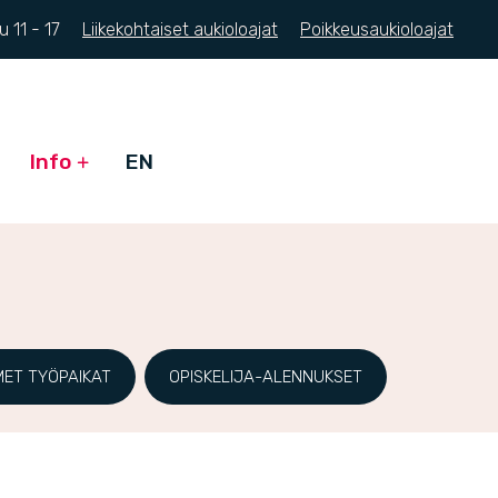
Su
11 - 17
Liikekohtaiset aukioloajat
Poikkeusaukioloajat
Info
EN
MET TYÖPAIKAT
OPISKELIJA-ALENNUKSET