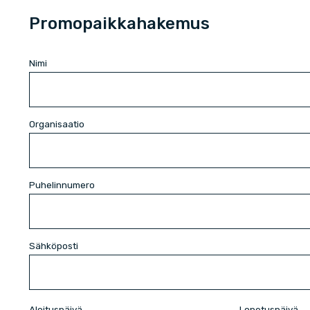
Promopaikkahakemus
Nimi
Organisaatio
Puhelinnumero
Sähköposti
Aloituspäivä
Lopetuspäivä