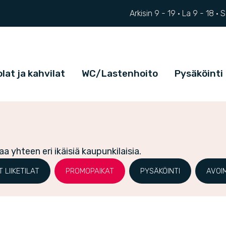
Arkisin 9 - 19 ·
La
9 - 18
·
lat ja kahvilat
WC/Lastenhoito
Pysäköinti
 yhteen eri ikäisiä kaupunkilaisia.
LIIKETILAT
PROMOPAIKAT
PYSÄKÖINTI
AVOI