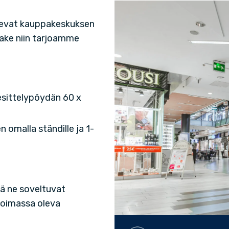
sevat kauppakeskuksen
make niin tarjoamme
 esittelypöydän 60 x
 omalla ständille ja 1-
ä ne soveltuvat
voimassa oleva