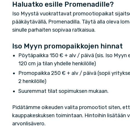
Haluatko esille Promenadille?
Iso Myystä vuokrattavat promootiopaikat sijait
pääkäytävällä, Promenadilla. Täytä alla oleva lo
sinulle parhaiten sopivaa ratkaisua.
Iso Myyn promopaikkojen hinnat
Pöytäpaikka 150 € + alv / päivä (sis. Iso Myyn
120 cm ja tilan yhdelle henkilölle)
Promopaikka 250 € + alv / päivä (sopii yrityksen
2 henkilölle)
Suuremmat tilat sopimuksen mukaan.
Pidätämme oikeuden valita promootiot siten, ett
kauppakeskuksen toimintaan. Hintoihin lisätään 
arvonlisävero.