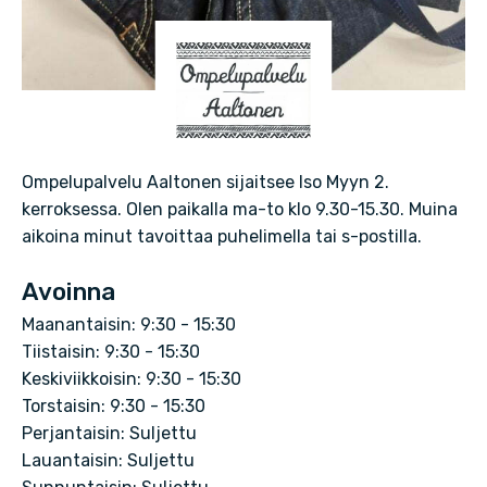
O
m
p
Ompelupalvelu Aaltonen sijaitsee Iso Myyn 2.
kerroksessa. Olen paikalla ma-to klo 9.30-15.30. Muina
e
aikoina minut tavoittaa puhelimella tai s-postilla.
l
Avoinna
u
Maanantaisin: 9:30 - 15:30
p
Tiistaisin: 9:30 - 15:30
Keskiviikkoisin: 9:30 - 15:30
a
Torstaisin: 9:30 - 15:30
l
Perjantaisin: Suljettu
Lauantaisin: Suljettu
v