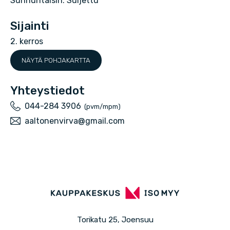
Sunnuntaisin: Suljettu
e
Sijainti
l
2. kerros
u
NÄYTÄ POHJAKARTTA
A
a
Yhteystiedot
l
P
044-284 3906
(pvm/mpm)
u
S
aaltonenvirva@gmail.com
t
h
ä
o
e
h
l
k
n
i
ö
e
n
p
n
o
s
Torikatu 25, Joensuu
t