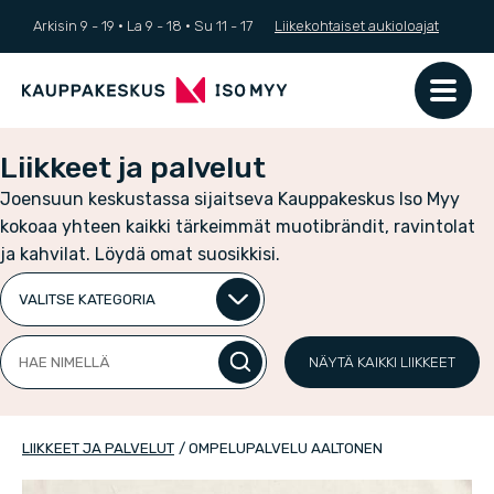
Arkisin 9 - 19 ·
La
9 - 18
·
Su
11 - 17
Liikekohtaiset aukioloajat
Liikkeet ja palvelut
Joensuun keskustassa sijaitseva Kauppakeskus Iso Myy
kokoaa yhteen kaikki tärkeimmät muotibrändit, ravintolat
ja kahvilat. Löydä omat suosikkisi.
Valitse
kategoria
Hae
NÄYTÄ KAIKKI LIIKKEET
nimellä
LIIKKEET JA PALVELUT
/
OMPELUPALVELU AALTONEN