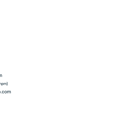
m
mpm)
o.com