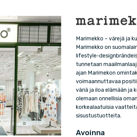
M
a
Marimekko – värejä ja k
Marimekko on suomalain
r
lifestyle-designbrändei
i
tunnetaan maailmanlaaju
ajan Marimekon omintak
m
voimaannuttavaa positi
väriä ja iloa elämään ja 
e
olemaan onnellisia oman
korkealaatuisia vaatteit
k
sisustustuotteita.
k
Avoinna