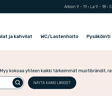
Arkisin 9 - 19 ·
La
9 - 18
·
lat ja kahvilat
WC/Lastenhoito
Pysäköinti
yy kokoaa yhteen kaikki tärkeimmät muotibrändit, ravi
NÄYTÄ KAIKKI LIIKKEET