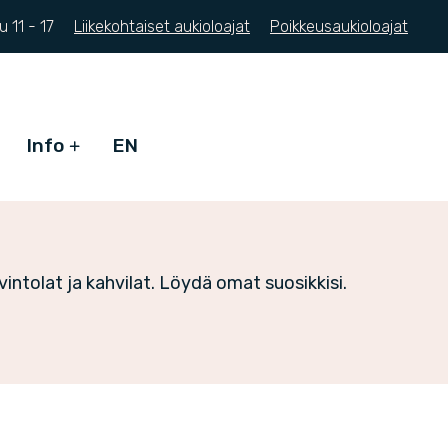
Su
11 - 17
Liikekohtaiset aukioloajat
Poikkeusaukioloajat
Info
EN
ntolat ja kahvilat. Löydä omat suosikkisi.