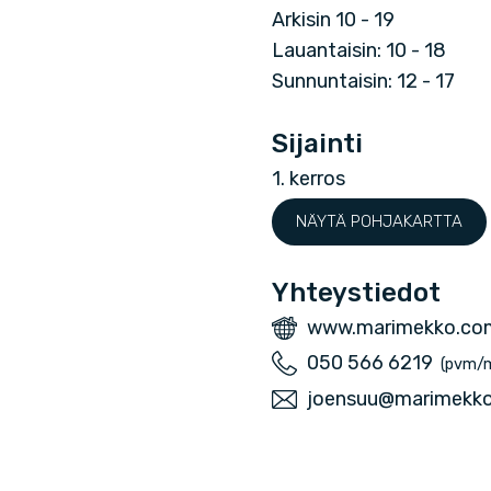
o
Arkisin 10 - 19
Lauantaisin: 10 - 18
Sunnuntaisin: 12 - 17
Sijainti
1. kerros
NÄYTÄ POHJAKARTTA
Yhteystiedot
V
www.marimekko.co
e
P
050 566 6219
(pvm/
r
u
S
joensuu@marimekk
k
h
ä
k
e
h
o
l
k