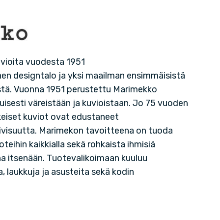
uvioita vuodesta 1951
en designtalo ja yksi maailman ensimmäisistä
stä. Vuonna 1951 perustettu Marimekko
isesti väreistään ja kuvioistaan. Jo 75 vuoden
eiset kuviot ovat edustaneet
ivisuutta. Marimekon tavoitteena on tuoda
koteihin kaikkialla sekä rohkaista ihmisiä
a itsenään. Tuotevalikoimaan kuuluu
a, laukkuja ja asusteita sekä kodin