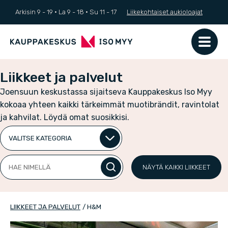
Arkisin 9 - 19 ·
La
9 - 18
·
Su
11 - 17
Liikekohtaiset aukioloajat
Liikkeet ja palvelut
Joensuun keskustassa sijaitseva Kauppakeskus Iso Myy
kokoaa yhteen kaikki tärkeimmät muotibrändit, ravintolat
ja kahvilat. Löydä omat suosikkisi.
Valitse
kategoria
Hae
NÄYTÄ KAIKKI LIIKKEET
nimellä
LIIKKEET JA PALVELUT
/
H&M