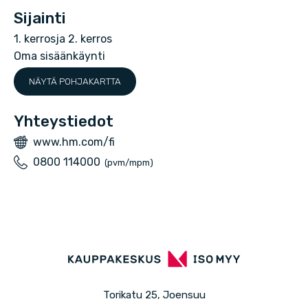
Sijainti
1. kerrosja 2. kerros
Oma sisäänkäynti
NÄYTÄ POHJAKARTTA
Yhteystiedot
V
www.hm.com/fi
e
P
0800 114000
(pvm/mpm)
r
u
k
h
k
e
o
l
s
i
i
n
v
Torikatu 25, Joensuu
u