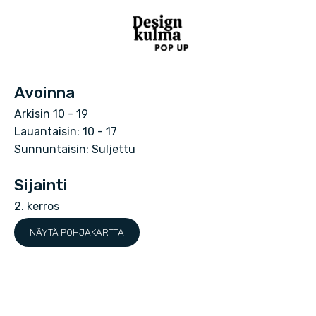
D
e
Avoinna
s
Arkisin 10 - 19
i
Lauantaisin: 10 - 17
g
Sunnuntaisin: Suljettu
n
Sijainti
k
2. kerros
u
NÄYTÄ POHJAKARTTA
l
m
a