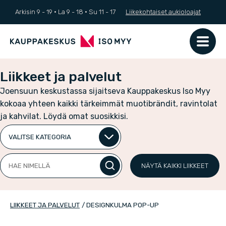
Arkisin 9 - 19 ·
La
9 - 18
·
Su
11 - 17
Liikekohtaiset aukioloajat
Liikkeet ja palvelut
Joensuun keskustassa sijaitseva Kauppakeskus Iso Myy
kokoaa yhteen kaikki tärkeimmät muotibrändit, ravintolat
ja kahvilat. Löydä omat suosikkisi.
Valitse
kategoria
Hae
NÄYTÄ KAIKKI LIIKKEET
nimellä
LIIKKEET JA PALVELUT
/
DESIGNKULMA POP-UP