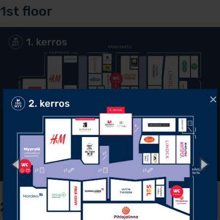
1st floor
×
2nd floor