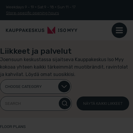
Weekdays 9 - 19 ·
Sat
9 - 18
·
Sun
11 - 17
Store-specific opening hours
Liikkeet ja palvelut
Joensuun keskustassa sijaitseva Kauppakeskus Iso Myy
kokoaa yhteen kaikki tärkeimmät muotibrändit, ravintolat
ja kahvilat. Löydä omat suosikkisi.
Search
NÄYTÄ KAIKKI LIIKKEET
FLOOR PLANS